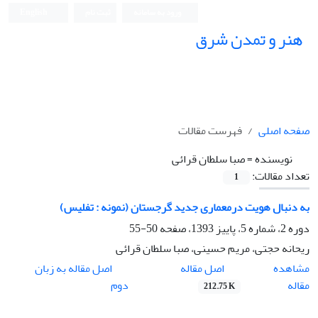
ورود به سامانه
ثبت نام
English
هنر و تمدن شرق
صفحه اصلی
فهرست مقالات
نویسنده =
صبا سلطان قرائی
تعداد مقالات:
1
به دنبال هویت درمعماری جدید گرجستان (نمونه : تفلیس)
دوره 2، شماره 5، پاییز 1393، صفحه
50-55
ریحانه حجتی، مریم حسینی، صبا سلطان قرائی
اصل مقاله
مشاهده
اصل مقاله به زبان
مقاله
دوم
212.75 K