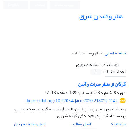
ورود به سامانه
ثبت نام
English
هنر و تمدن شرق
صفحه اصلی
فهرست مقالات
نویسنده =
سمیه صبوری
تعداد مقالات:
1
گرگان از منظر میراث و آیین
دوره 8، شماره 28، تابستان 1399، صفحه
13-22
https://doi.org/10.22034/jaco.2020.218052.1142
ریحانه خرم رویی، پرتو پهلوان، الهه ظریف عسگری، سمیه صبوری،
پریسا دانشی، پدرام صدفی کهنه شهری
اصل مقاله
مشاهده
اصل مقاله به زبان