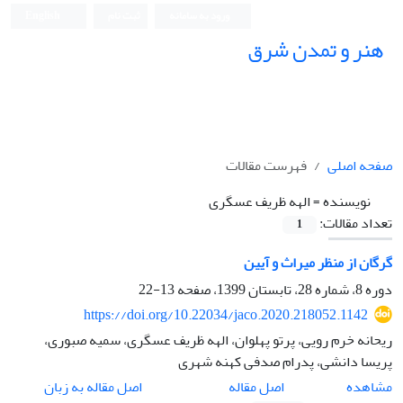
ورود به سامانه
ثبت نام
English
هنر و تمدن شرق
صفحه اصلی
فهرست مقالات
نویسنده =
الهه ظریف عسگری
تعداد مقالات:
1
گرگان از منظر میراث و آیین
دوره 8، شماره 28، تابستان 1399، صفحه
13-22
https://doi.org/10.22034/jaco.2020.218052.1142
ریحانه خرم رویی، پرتو پهلوان، الهه ظریف عسگری، سمیه صبوری،
پریسا دانشی، پدرام صدفی کهنه شهری
اصل مقاله
مشاهده
اصل مقاله به زبان