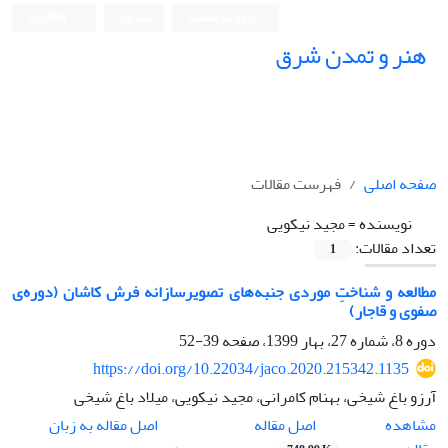
ورود به سامانه
ثبت نام
English
هنر و تمدن شرق
صفحه اصلی
فهرست مقالات
نویسنده =
مجید نیکویی
تعداد مقالات:
1
مطالعه و شناختِ موردی جنبه‌های تصویرسازانه فرش کاشان (دوره‌ی
صفوی و قاجار)
دوره 8، شماره 27، بهار 1399، صفحه
39-52
https://doi.org/10.22034/jaco.2020.215342.1135
آرزو باغ شیخی، بهنام کامرانی، مجید نیکویی، میلاد باغ شیخی
اصل مقاله
مشاهده
اصل مقاله به زبان