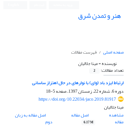
ورود به سامانه
ثبت نام
English
هنر و تمدن شرق
صفحه اصلی
فهرست مقالات
نویسنده =
مینا جلالیان
تعداد مقالات:
2
ارتباط ایزد باد (وای) با نوارهای در حال اهتزاز ساسانی
دوره 6، شماره 22، زمستان 1397، صفحه
5-18
https://doi.org/10.22034/jaco.2019.81917
مینا جلالیان
اصل مقاله
مشاهده
اصل مقاله به زبان
مقاله
دوم
6.17 M