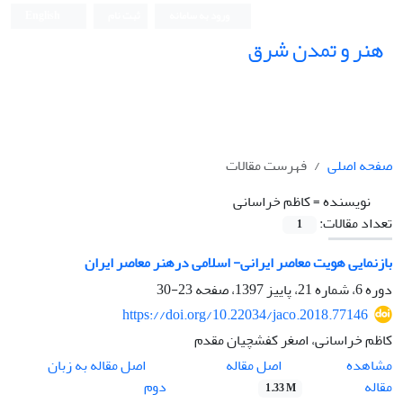
ورود به سامانه
ثبت نام
English
هنر و تمدن شرق
صفحه اصلی
فهرست مقالات
نویسنده =
کاظم خراسانی
تعداد مقالات:
1
بازنمایی هویت معاصر ایرانی- اسلامی درهنر معاصر ایران
دوره 6، شماره 21، پاییز 1397، صفحه
23-30
https://doi.org/10.22034/jaco.2018.77146
کاظم خراسانی، اصغر کفشچیان مقدم
اصل مقاله
مشاهده
اصل مقاله به زبان
مقاله
دوم
1.33 M