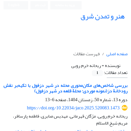
ورود به سامانه
ثبت نام
English
هنر و تمدن شرق
صفحه اصلی
فهرست مقالات
نویسنده =
ریحانه خرم رویی
تعداد مقالات:
1
بررسی شاخص‌های مکان‌محوری محله در شهر دزفول با تکیه‌بر نقش
رودخانۀ دز(نمونه موردی: محلۀ قلعه در شهر دزفول)
دوره 13، شماره 50، زمستان 1404، صفحه
6-13
https://doi.org/10.22034/jaco.2025.520083.1473
ریحانه خرم رویی، مژگان قهرمانی، مهدیس صابری، فاطمه پارسافر،
مریم شیخ الاسلام