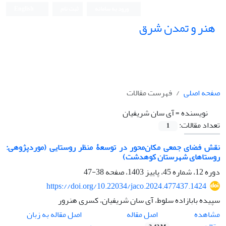
ورود به سامانه
ثبت نام
English
هنر و تمدن شرق
صفحه اصلی
فهرست مقالات
نویسنده =
آی سان شریفیان
تعداد مقالات:
1
نقش فضای جمعی مکان‌محور در توسعۀ منظر روستایی (موردپژوهی:
روستاهای شهرستان کوهدشت)
دوره 12، شماره 45، پاییز 1403، صفحه
38-47
https://doi.org/10.22034/jaco.2024.477437.1424
سپیده بابازاده سلوط، آی سان شریفیان، کسری هنرور
اصل مقاله
مشاهده
اصل مقاله به زبان