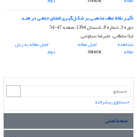
مقاله
دوم
574.82 K
تأثیـر نقاط عطف مذهبـی بر شکـل‌گیـری فضای جمعـی در هنـد
دوره 3، شماره 8، تابستان 1394، صفحه
47-54
لیلا سلطانی، علیرضا سیاوشی
اصل مقاله
مشاهده
اصل مقاله به زبان
مقاله
دوم
350.61 K
جستجوی پیشرفته
صفحۀ اصلی