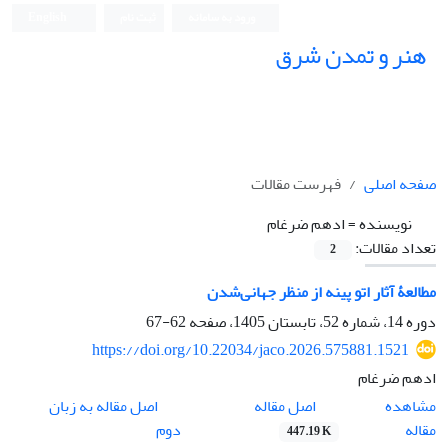
ورود به سامانه
ثبت نام
English
هنر و تمدن شرق
صفحه اصلی
فهرست مقالات
نویسنده =
ادهم ضرغام
تعداد مقالات:
2
مطالعۀ‌‌ آثار اتو پینه از منظر جهانی‌‌شدن
دوره 14، شماره 52، تابستان 1405، صفحه
62-67
https://doi.org/10.22034/jaco.2026.575881.1521
ادهم ضرغام
اصل مقاله
مشاهده
اصل مقاله به زبان
مقاله
دوم
447.19 K