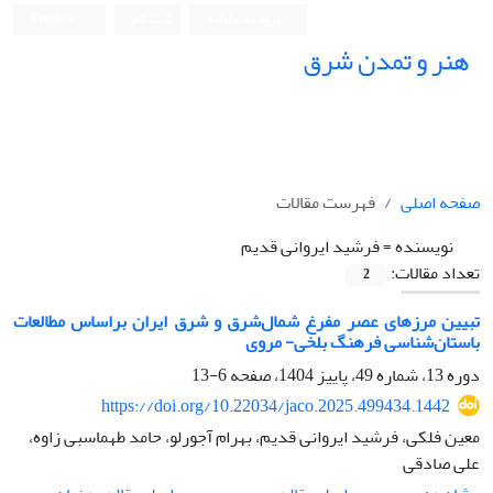
ورود به سامانه
ثبت نام
English
هنر و تمدن شرق
صفحه اصلی
فهرست مقالات
نویسنده =
فرشید ایروانی قدیم
تعداد مقالات:
2
تبیین مرزهای عصر مفرغ شمال‌‌شرق و شرق ایران براساس مطالعات
باستان‌شناسی فرهنگ بلخی- مروی
دوره 13، شماره 49، پاییز 1404، صفحه
6-13
https://doi.org/10.22034/jaco.2025.499434.1442
معین فلکی، فرشید ایروانی قدیم، بهرام آجورلو، حامد طهماسبی زاوه،
علی صادقی