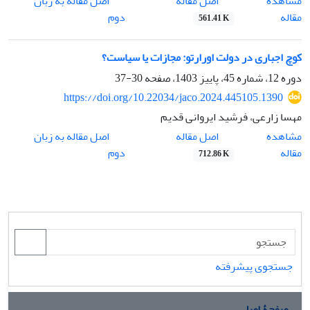
اصل مقاله
مشاهده
اصل مقاله به زبان
مقاله
دوم
561.41 K
کوچ اجباری در دولت اورارتو: مجازات یا سیاست؟
دوره 12، شماره 45، پاییز 1403، صفحه
30-37
https://doi.org/10.22034/jaco.2024.445105.1390
مهسا زارعی، فرشید ایروانی قدیم
اصل مقاله
مشاهده
اصل مقاله به زبان
مقاله
دوم
712.86 K
جستجوی پیشرفته
صفحۀ اصلی