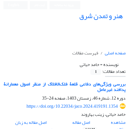
ورود به سامانه
ثبت نام
English
هنر و تمدن شرق
صفحه اصلی
فهرست مقالات
نویسنده =
حامد حیاتی
تعداد مقالات:
1
بررسی ویژگی‌های دفاعی قلعۀ فلک‌الافلاک از منظر اصول معمارانۀ
پدافند غیرعامل
دوره 12، شماره 46، زمستان 1403، صفحه
24-35
https://doi.org/10.22034/jaco.2024.419191.1354
حامد حیاتی، زینب بهاروند
اصل مقاله
مشاهده
اصل مقاله به زبان